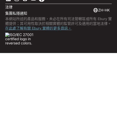
聯絡我們
產品指南
軟件整合
法律
市場洞察
嵌入式金融
ZH-HK
集團私隱通知
訂閱 Ebury
本網站所述的產品和服務，未必在所有司法管轄區或所有 Ebury 實
產品更新
體提供；其可用性取決於相關實體的監管許可及適用的當地法律。
防詐中心
在此處了解有關 Ebury 實體的更多資訊。
Trust Centre