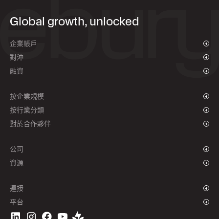
Global growth, unlocked
企業帳戶
概述
對沖
付款與收款
概述
融資
批量支付
即期外匯及限價單
供應商支付融資
遠期合約
按企業規模
對沖政策
成長型企業
按行業分類
企業
慈善機構和非政府組織
對於合作夥伴
機構
全球體育產業
聯盟計劃
電子商務
公司
海事
品牌故事
資源
旅遊
新聞中心
貨幣
基金
全球辦事處
網誌
連接
工作機會
支援中心
概述
平台
ESG
播客
企業 API
下載 Ebury 應用程式